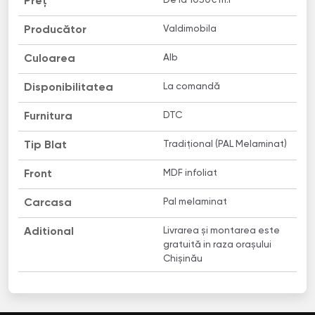
De la 1050€ m.l
Preț
Valdimobila
Producător
Alb
Culoarea
La comandă
Disponibilitatea
DTC
Furnitura
Tradițional (PAL Melaminat)
Tip Blat
MDF infoliat
Front
Pal melaminat
Carcasa
Livrarea și montarea este
Aditional
gratuită in raza orașului
Chișinău