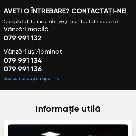
AVEȚI O ÎNTREBARE? CONTACTAȚI-NE!
Completați formularul si veți fi contactat neapărat
Vânzări mobilă
079 991 132
Vânzări uși/laminat
079 991 134
079 991 136
Sau comandați un apel
Informație utilă