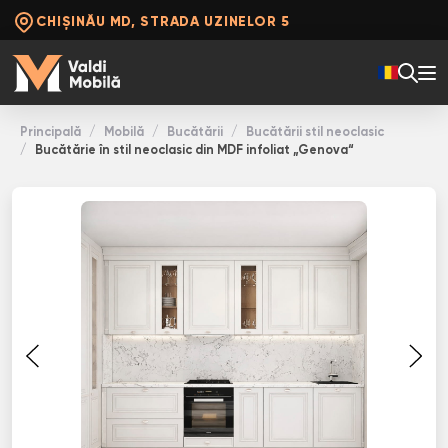
CHIȘINĂU MD, STRADA UZINELOR 5
Principală
Mobilă
Bucătării
Bucătării stil neoclasic
Bucătărie în stil neoclasic din MDF infoliat „Genova“