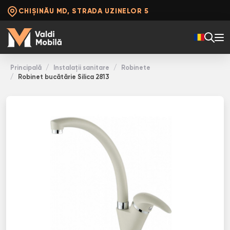
CHIȘINĂU MD, STRADA UZINELOR 5
Principală
Instalații sanitare
Robinete
Robinet bucătărie Silica 2813