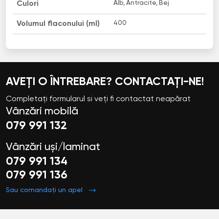
Alb, Antracite, Bej
Culori
400
Volumul flaconului (ml)
AVEȚI O ÎNTREBARE? CONTACTAȚI-NE!
Completați formularul si veți fi contactat neapărat
Vânzări mobilă
079 991 132
Vânzări uși/laminat
079 991 134
079 991 136
Sau comandați un apel