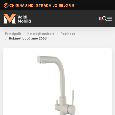
CHIȘINĂU MD, STRADA UZINELOR 5
Principală
Instalații sanitare
Robinete
Robinet bucătărie 2663