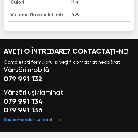
Bej
Culori
400
Volumul flaconului (ml)
AVEȚI O ÎNTREBARE? CONTACTAȚI-NE!
Completați formularul si veți fi contactat neapărat
Vânzări mobilă
079 991 132
Vânzări uși/laminat
079 991 134
079 991 136
Sau comandați un apel