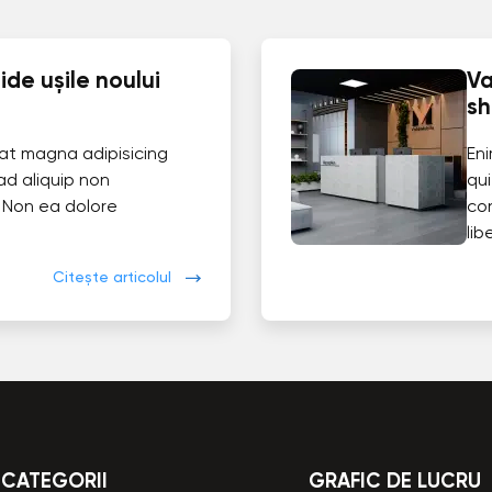
de ușile noului
Va
s
at magna adipisicing
En
ad aliquip non
qui
 Non ea dolore
co
lib
Citește articolul
CATEGORII
GRAFIC DE LUCRU