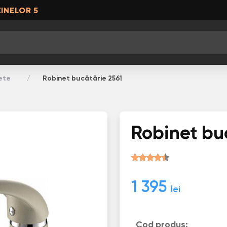
INELOR 5
ete
Robinet bucătărie 2561
Robinet bu
1 395
lei
Cod produs: