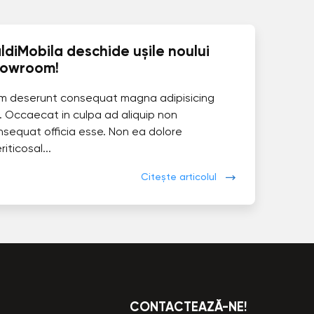
ldiMobila deschide ușile noului
howroom!
im deserunt consequat magna adipisicing
. Occaecat in culpa ad aliquip non
nsequat officia esse. Non ea dolore
eriticosal...
Citește articolul
CONTACTEAZĂ-NE!