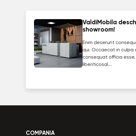
ValdiMobila deschi
showroom!
Enim deserunt consequ
qui. Occaecat in culpa 
consequat officia esse.
liberiticosal...
COMPANIA