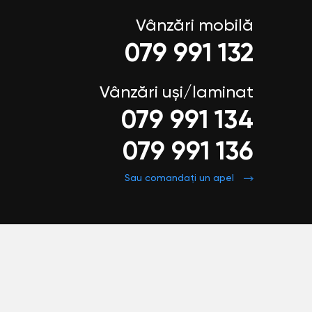
Vânzări mobilă
079 991 132
Vânzări uși/laminat
079 991 134
079 991 136
Sau comandați un apel