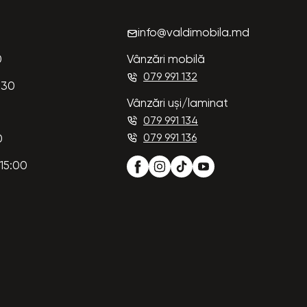
info@valdimobila.md
0
Vânzări mobilă
079 991 132
:30
Vânzări uși/laminat
079 991 134
079 991 136
0
15:00