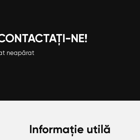
 CONTACTAȚI-NE!
tat neapărat
Informație utilă