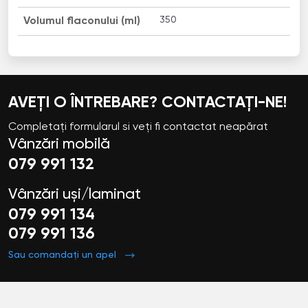
350
Volumul flaconului (ml)
AVEȚI O ÎNTREBARE? CONTACTAȚI-NE!
Completați formularul si veți fi contactat neapărat
Vânzări mobilă
079 991 132
Vânzări uși/laminat
079 991 134
079 991 136
Sau comandați un apel