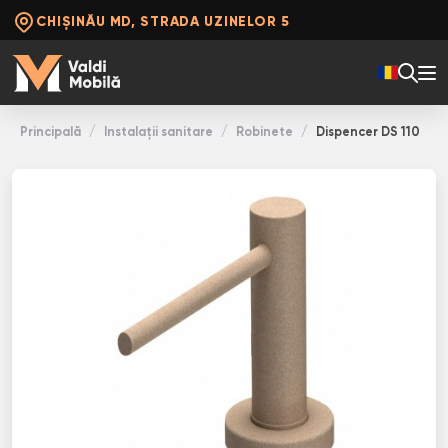
CHIȘINĂU MD, STRADA UZINELOR 5
Principală
Instalații sanitare
Robinete
Dispencer DS 110