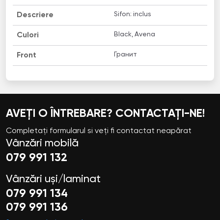
Sifon: inclus
Descriere
Black, Avena
Culori
Гранит
Front
AVEȚI O ÎNTREBARE? CONTACTAȚI-NE!
Completați formularul si veți fi contactat neapărat
Vânzări mobilă
079 991 132
Vânzări uși/laminat
079 991 134
079 991 136