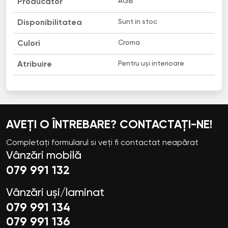
AGB
Producător
Sunt in stoc
Disponibilitatea
Croma
Culori
Pentru uși interioare
Atribuire
AVEȚI O ÎNTREBARE? CONTACTAȚI-NE!
Completați formularul si veți fi contactat neapărat
Vânzări mobilă
079 991 132
Vânzări uși/laminat
079 991 134
079 991 136