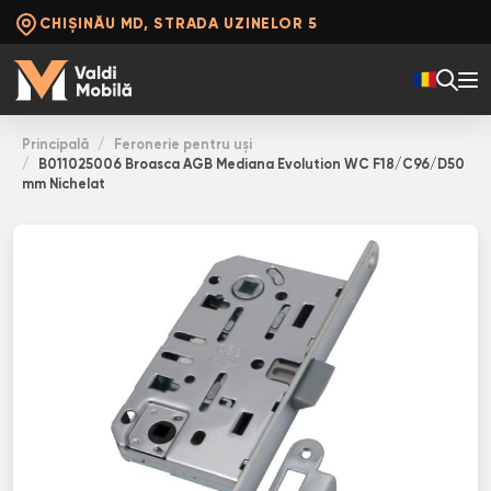
CHIȘINĂU MD, STRADA UZINELOR 5
Principală
Feronerie pentru uși
B011025006 Broasca AGB Mediana Evolution WC F18/C96/D50
mm Nichelat