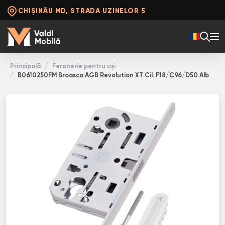
CHIȘINĂU MD, STRADA UZINELOR 5
Principală
Feronerie pentru uși
B0610250FM Broasca AGB Revolution XT Cil. F18/C96/D50 Alb