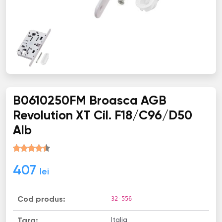
B0610250FM Broasca AGB
Revolution XT Cil. F18/C96/D50
Alb
407
lei
32-556
Cod produs:
Italia
Țara: