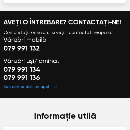
AVEȚI O ÎNTREBARE? CONTACTAȚI-NE!
Completați formularul si veți fi contactat neapărat
Vânzări mobilă
079 991 132
Vânzări uși/laminat
079 991 134
079 991 136
Sau comandați un apel
Informație utilă