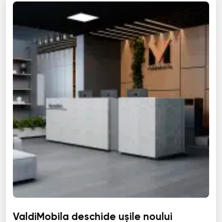
ValdiMobila deschide ușile noului