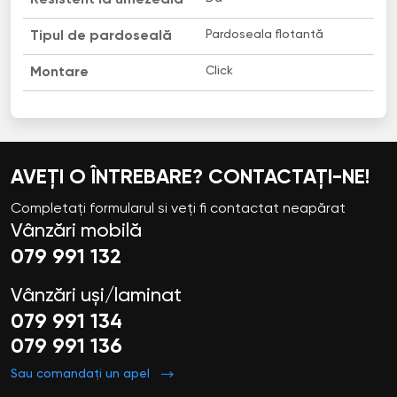
Pardoseala flotantă
Tipul de pardoseală
Click
Montare
AVEȚI O ÎNTREBARE? CONTACTAȚI-NE!
Completați formularul si veți fi contactat neapărat
Vânzări mobilă
079 991 132
Vânzări uși/laminat
079 991 134
079 991 136
Sau comandați un apel