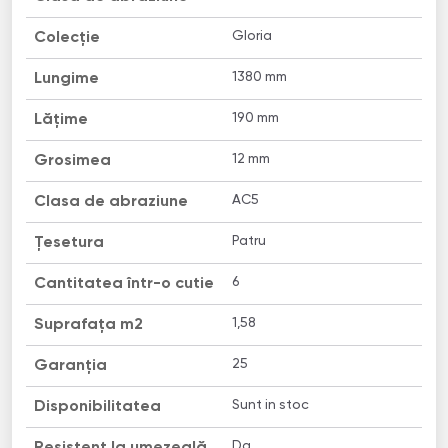
Gloria
Colecție
1380 mm
Lungime
190 mm
Lățime
12 mm
Grosimea
AC5
Clasa de abraziune
Patru
Țesetura
6
Cantitatea într-o cutie
1,58
Suprafața m2
25
Garanția
Sunt in stoc
Disponibilitatea
Da
Resistent la umezeală