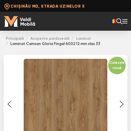
CHIȘINĂU MD, STRADA UZINELOR 5
Principală
Acoperire pardoseală
Laminat
Laminat Camsan Gloria Fingal 6002 12 mm clas 33
Colecție
nouă