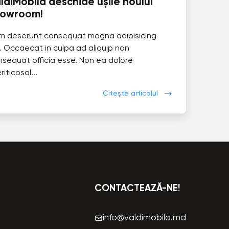
ldiMobila deschide ușile noului
howroom!
im deserunt consequat magna adipisicing
. Occaecat in culpa ad aliquip non
nsequat officia esse. Non ea dolore
eriticosal...
Citește articolul
CONTACTEAZĂ-NE!
info@valdimobila.md