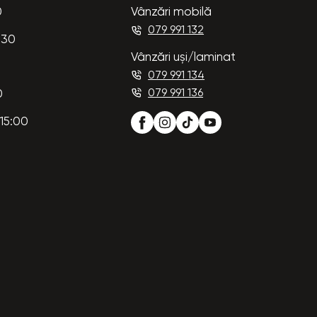
0
Vânzări mobilă
079 991 132
:30
Vânzări uși/laminat
079 991 134
079 991 136
0
15:00