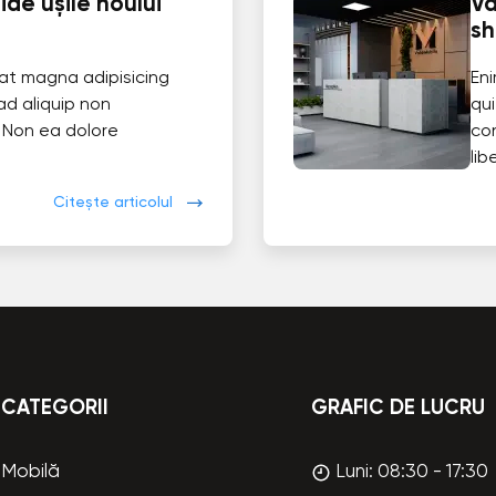
de ușile noului
Va
s
at magna adipisicing
En
ad aliquip non
qui
 Non ea dolore
co
lib
Citește articolul
CATEGORII
GRAFIC DE LUCRU
Mobilă
Luni: 08:30 - 17:30