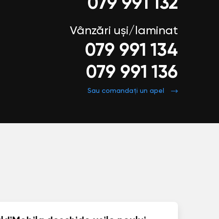
079 991 132
Vânzări uși/laminat
079 991 134
079 991 136
Sau comandați un apel