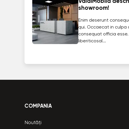
ValdiMobila deschi
showroom!
Enim deserunt consequ
qui. Occaecat in culpa 
consequat officia esse.
liberiticosal...
COMPANIA
Noutăți