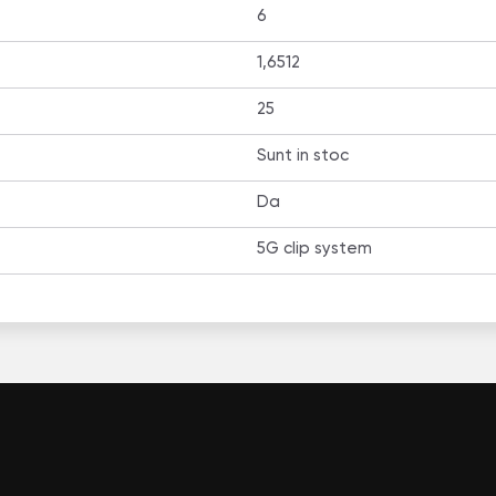
6
1,6512
25
Sunt in stoc
Da
5G clip system