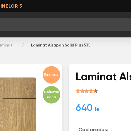
INELOR 5
aminat
Laminat Alsapan Solid Plus 535
Laminat Al
Exclusiv
Colecție
nouă
640
lei
Cod produs: