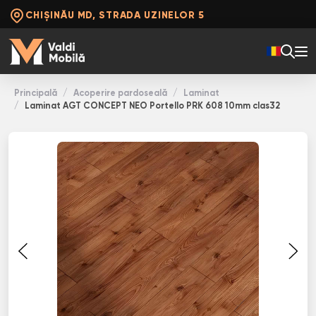
CHIȘINĂU MD, STRADA UZINELOR 5
Principală
Acoperire pardoseală
Laminat
Laminat AGT CONCEPT NEO Portello PRK 608 10mm clas32