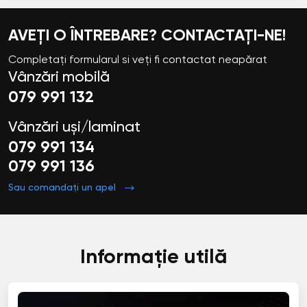
AVEȚI O ÎNTREBARE? CONTACTAȚI-NE!
Completați formularul si veți fi contactat neapărat
Vânzări mobilă
079 991 132
Vânzări uși/laminat
079 991 134
079 991 136
Sau comandați un apel
Informație utilă