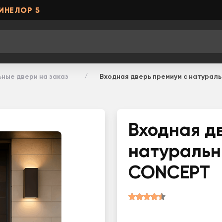
ИНЕЛОР 5
ные двери на заказ
Входная дверь премиум с натура
Входная д
натураль
CONCEPT