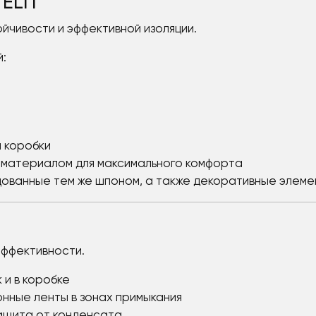
ELIT
йчивости и эффективной изоляции.
:
 коробки
м материалом для максимального комфорта
цованные тем же шпоном, а также декоративные элеме
эффективности.
к и в коробке
ные ленты в зонах примыкания
ащита от конденсата