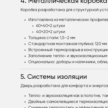
4. Металлическая коробка 
Коробка разработана для структурной усто
Изготовлена из металлических профилей
60×40×2 штуки
40×20×2 штуки
Толщина стали: 1,5–2 мм
Стандартная монтажная глубина: 120 мм
Встроенный терморазрыв в конструкции
Заполнение тепло‑ и звукоизоляционны
Опционально: доборы и наличники, обли
5. Системы изоляции
Дверь разработана для комфорта и энерго
Тепло‑ и звукоизоляция как в полотне, та
Двойные самоклеящиеся термоизоляцион
Снижение теплопотерь и эффективная з