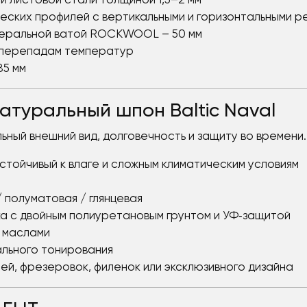
й листовой стали толщиной 1,5–2 мм
ческих профилей с вертикальными и горизонтальными 
неральной ватой ROCKWOOL – 50 мм
и перепадам температур
85 мм
атуральный шпон Baltic Naval
ный внешний вид, долговечность и защиту во времени.
стойчивый к влаге и сложным климатическим условиям
 полуматовая / глянцевая
а с двойным полиуретановым грунтом и УФ‑защитой
 маслами
ального тонирования
й, фрезеровок, филенок или эксклюзивного дизайна