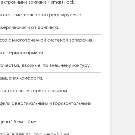
ектронными замками / smart-lock.
ли скрытые, полностью регулируемые.
верливания и от бампинга.
сса с многоточечной системой запирания.
и с терморазрывом.
ачества, двойные, по внешнему контуру.
овышения комфорта.
 с встроенным терморазрывом
или с вертикальными и горизонтальными
на 1.5 мм - 2 мм
ата ROCKWOOL толщиной 50 мм