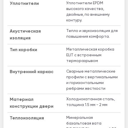
Уплотнители EPDM
Уплотнители
высокого качества,
двойные, по внешнему
контуру.
Тепло и звукоизоляция для
Акустическая
повышения комфорта.
изоляция
Металлическая коробка
Тип коробки
ELIT с встроенным
терморазрывом
Сварные металлические
Внутренний каркас
профили с вертикальными
и горизонтальными
ребрами жесткости
Холоднокатанная сталь,
Материал
толщина 1.5 мм - 2 мм
конструкции двери
Минеральная
Теплоизоляция
базальтовая вата