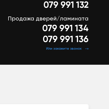
079 991 132
Продажа дверей/ламината
079 991 134
079 991 136
Или закажите звонок