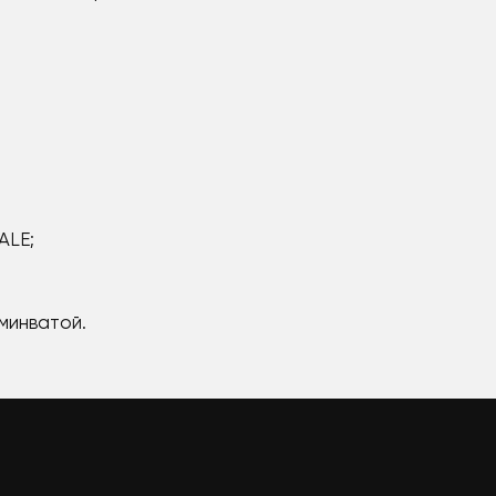
ALE;
 минватой.