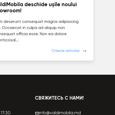
ldiMobila deschide ușile noului
howroom!
im deserunt consequat magna adipisicing
. Occaecat in culpa ad aliquip non
nsequat officia esse. Non ea dolore
eriticosal...
Citește articolul
СВЯЖИТЕСЬ С НАМИ!
17:30
info@valdimobila.md