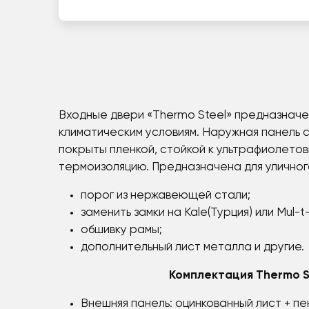
Входные двери «Thermo Steel» предназначен
климатическим условиям. Наружная панель 
покрыты пленкой, стойкой к ультрафиолето
термоизоляцию. Предназначена для уличного
порог из нержавеющей стали;
заменить замки на Каle(Турция) или Mul-t
обшивку рамы;
дополнительный лист металла и другие.
Комплектация Thermo S
Внешняя панель: оцинкованный лист + пе