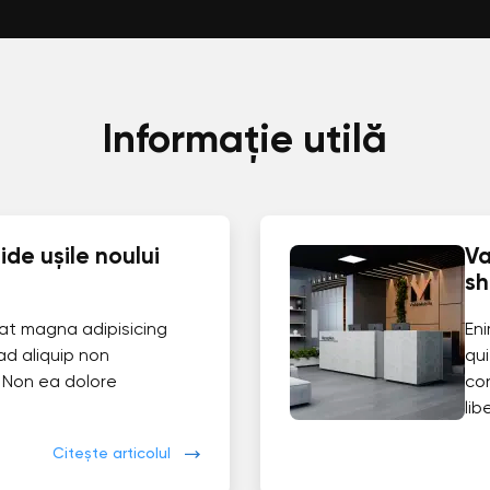
Informație utilă
de ușile noului
Va
s
at magna adipisicing
En
ad aliquip non
qui
 Non ea dolore
co
lib
Citește articolul