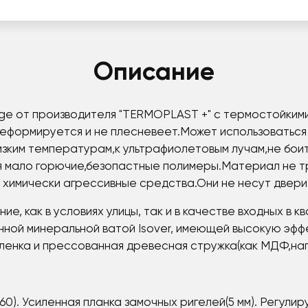
Описание
ige от производителя "TERMOPLAST +" с термостойки
деформируется и не плесневеет.Может использоваться
изким температурам,к ультрафиолетовым лучам,не боит
я мало горючие,безопастные полимеры.Материал не т
 химически агрессивные средства.Они не несут двери 
е, как в условиях улицы, так и в качестве входных в 
нной минеральной ватой Isover, имеющей высокую эфф
пленка и прессованная древесная стружка(как МДФ,на
*60). Усиленная планка замочных ригелей(5 мм). Регул