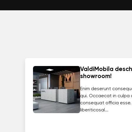
ValdiMobila deschi
showroom!
Enim deserunt consequ
qui. Occaecat in culpa 
consequat officia esse.
liberiticosal...