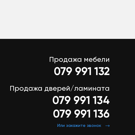
Продажа мебели
079 991 132
Продажа дверей/ламината
079 991 134
079 991 136
Или закажите звонок