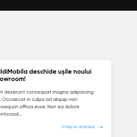
ldiMobila deschide ușile noului
howroom!
im deserunt consequat magna adipisicing
. Occaecat in culpa ad aliquip non
nsequat officia esse. Non ea dolore
eriticosal...
Citește articolul