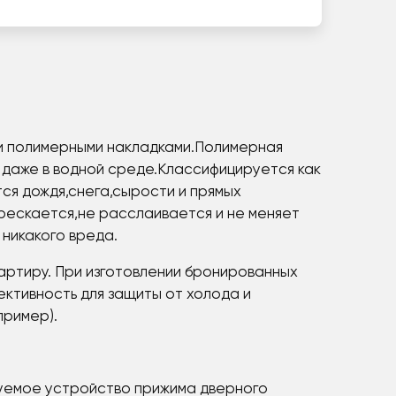
ми полимерными накладками.Полимерная
 даже в водной среде.Классифицируется как
ся дождя,снега,сырости и прямых
рескается,не расслаивается и не меняет
никакого вреда.
квартиру. При изготовлении бронированных
ективность для защиты от холода и
пример).
ируемое устройство прижима дверного