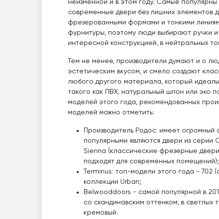
неизменной и в этом году. Самые популярн
современные двери без лишних элементов д
фрезерованными формами и тонкими линиями
фурнитуры, поэтому люди выбирают ручки и 
интересной конструкцией, в нейтральных то
Тем не менее, производители думают и о л
эстетическим вкусом, и смело создают клас
любого другого материала, который идеаль
такого как ПВХ, натуральный шпон или эко 
моделей этого года, рекомендованных произ
моделей можно отметить:
Производитель Родос: имеет огромный а
популярными являются двери из серии C
Sienna (классические фрезерные двери)
подходят для современных помещений)
Terminus: топ-модели этого года - 702 (с
коллекции Urban;
Belwooddoors - самой популярной в 2019
со скандинавским оттенком, в светлых т
кремовый.