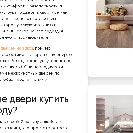
 Эти относительно простые
ый комфорт и безопасность, а
у. Будь то двери в квартире или
 должны сочетаться с общим
ть хорошую звукоизоляцию и
й вид несколько лет подряд. А,
еренного производителя.
ь
дверей на заказ
, помимо
й ассортимент дверей от всемирно
х как Родос, Терминус (украинские
ские двери). Они периодически
ями межкомнатных дверей по
я любых предпочтений и
е двери купить
оду?
инес с собой большую любовь к
это значит, что простота остается