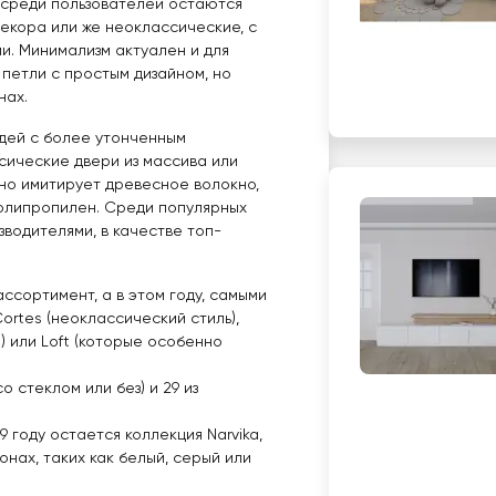
ы среди пользователей остаются
екора или же неоклассические, с
. Минимализм актуален и для
петли с простым дизайном, но
нах.
юдей с более утонченным
сические двери из массива или
но имитирует древесное волокно,
полипропилен. Среди популярных
водителями, в качестве топ-
ссортимент, а в этом году, самыми
ortes (неоклассический стиль),
 или Loft (которые особенно
;
о стеклом или без) и 29 из
 году остается коллекция Narvika,
онах, таких как белый, серый или