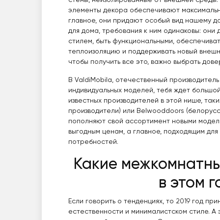
стены, неизолированные от внешней среды.
элементы декора обеспечивают максимальн
главное, они придают особый вид нашему дом
для дома, требования к ним одинаковы: они
стилем, быть функциональными, обеспечива
теплоизоляцию и поддерживать новый внешни
чтобы получить все это, важно выбрать дов
В ValdiMobila, отечественный производител
индивидуальных моделей, тебя ждет большо
известных производителей в этой нише, таки
производители) или Belwooddoors (белорус
пополняют свой ассортимент новыми модел
выгодным ценам, а главное, подходящим дл
потребностей.
Какие межкомнатны
в этом г
Если говорить о тенденциях, то 2019 год пр
естественности и минималистском стиле. А 