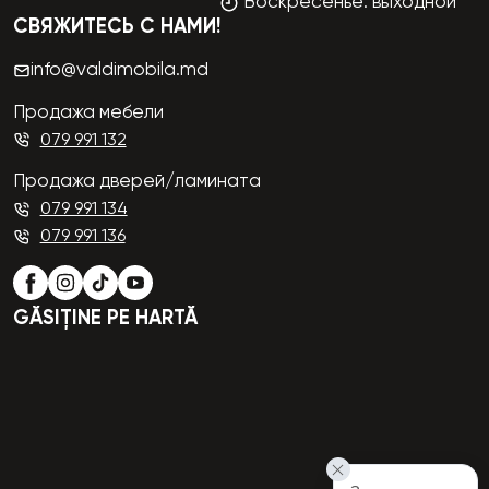
Воскресенье: выходной
СВЯЖИТЕСЬ С НАМИ!
info@valdimobila.md
Продажа мебели
079 991 132
Продажа дверей/ламината
079 991 134
079 991 136
GĂSIȚINE PE HARTĂ