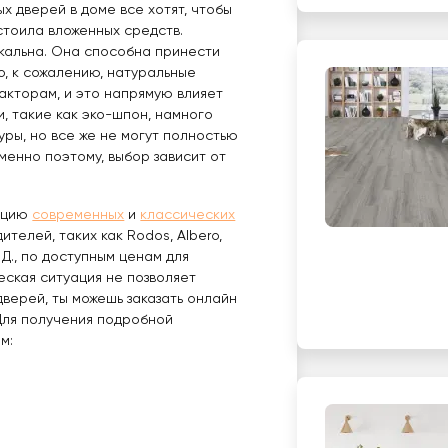
х дверей в доме все хотят, чтобы
стоила вложенных средств.
кальна. Она способна принести
о, к сожалению, натуральные
акторам, и это напрямую влияет
и, такие как эко-шпон, намного
ры, но все же не могут полностью
менно поэтому, выбор зависит от
екцию
современных
и
классических
ителей, таких как Rodos, Albero,
. Д., по доступным ценам для
еская ситуация не позволяет
верей, ты можешь заказать онлайн
 Для получения подробной
м:
;