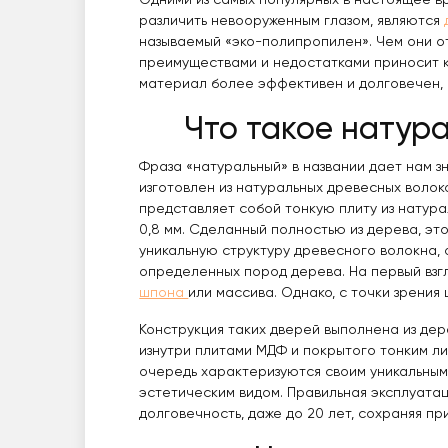
Одними из самых популярных в настоящее в
различить невооруженным глазом, являются
называемый «эко-полипропилен». Чем они о
преимуществами и недостатками приносит ка
материал более эффективен и долговечен, 
Что такое натур
Фраза «натуральный» в названии дает нам з
изготовлен из натуральных древесных воло
представляет собой тонкую плиту из натура
0,8 мм. Сделанный полностью из дерева, эт
уникальную структуру древесного волокна, 
определенных пород дерева. На первый взг
шпона
или массива. Однако, с точки зрения
Конструкция таких дверей выполнена из дер
изнутри плитами МДФ и покрытого тонким л
очередь характеризуются своим уникальным
эстетическим видом. Правильная эксплуата
долговечность, даже до 20 лет, сохраняя пр