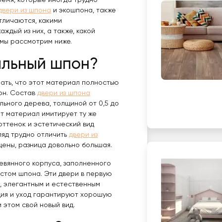
ремя, которые иногда трудно
двери из шпона
и экошпона, также
тличаются, какими
ждый из них, а также, какой
мы рассмотрим ниже.
альный шпон?
нать, что этот материал полностью
кон. Cостав
двери из шпона
льного дерева, толщиной от 0,5 до
от материал имитирует ту же
оттенок и эстетический вид
ляд трудно отличить
двери из
 цены, разница довольно большая.
евянного корпуса, заполненного
истом шпона. Эти двери в первую
, элегантным и естественным
ция и уход гарантируют хорошую
и этом свой новый вид.