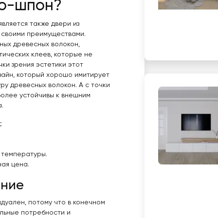
ко-шпон?
является также двери из
 своими преимуществами.
ных древесных волокон,
ических клеев, которые не
чки зрения эстетики этот
зайн, который хорошо имитирует
ру древесных волокон. А с точки
более устойчивы к внешним
.
;
х температуры.
ная цена.
ние
дуален, потому что в конечном
альные потребности и