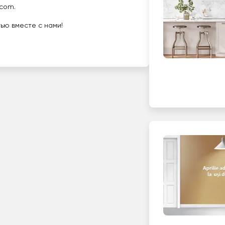
.com
.
тью вместе с нами!