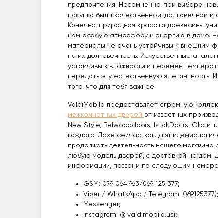
предпочтения. Несомненно, при выборе новы
покупка была качественной, долговечной и 
Конечно, природная красота древесины уни
нам особую атмосферу и энергию в доме. Н
материалы не очень устойчивы к внешним ф
на их долговечность. Искусственные аналог
устойчивы к влажности и перемен температу
передать эту естественную элегантность. И
того, что для тебя важнее!
ValdiMobila предоставляет огромную колл
межкомнатных дверей
от известных производ
New Style, Belwooddoors, IstokDoors, Oka и т
каждого. Даже сейчас, когда эпидемиологич
продолжать деятельность нашего магазина д
любую модель дверей, с доставкой на дом.
информации, позвони по следующим номера
GSM: 079 064 963/069 125 377;
Viber / WhatsApp / Telegram (069125377)
Messenger;
Instagram: @ valdimobila.usi;