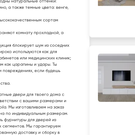
модны натуральные оттенки:
ино, а также темные цвета: венге,
 высококачественным сортам
;
раняют комнату прохладной, а
укция блокирует шум из соседних
ироко используются как для
кабинетов или медицинских клиник;
м как царапины и удары. Ты
и повреждениях, если будешь
ства.
атные двери для твоего дома с
тветствии с вашими размерами и
ila. Мы изготавливаем на заказ
на по индивидуальным размерам.
ь фурнитуры для дверей из
х сегментов. Мы гарантируем
ованную доставку и сборку в