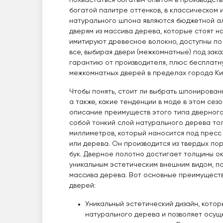
похвастаться богатым опытом в производств
богатой палитре оттенков, в классическом 
натурального шпона являются бюджетной а
дверям из массива дерева, которые стоят н
имитируют древесное волокно, доступны по 
все, выбирая двери (межкомнатные) под заказ
гарантию от производителя, плюс бесплатн
межкомнатных дверей в пределах города К
Чтобы понять, стоит ли выбрать шпонирован
а также, какие тенденции в моде в этом сез
описание преимуществ этого типа дверног
собой тонкий слой натурального дерева то
миллиметров, который наносится под пресс
или дерева. Он производится из твердых поро
бук. Дверное полотно достигает толщины ок
уникальным эстетическим внешним видом, по
массива дерева. Вот основные преимущест
дверей:
Уникальный эстетический дизайн, котор
натурального дерева и позволяет осуще