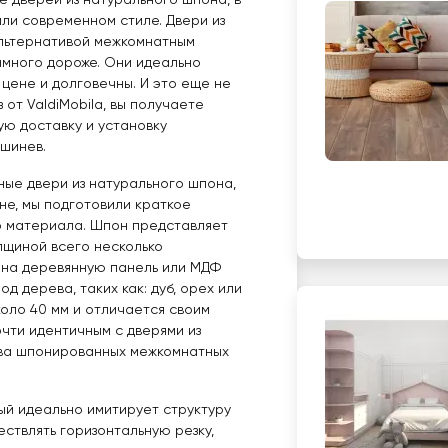
е дверей из натурального шпона, в
или современном стиле. Двери из
льтернативой межкомнатным
амного дороже. Они идеально
цене и долговечны. И это еще не
 от ValdiMobila, вы получаете
ую доставку и установку
ишинев.
ные двери из натурального шпона,
оне, мы подготовили краткое
о материала. Шпон представляет
лщиной всего несколько
 на деревянную панель или МДФ
д дерева, таких как: дуб, орех или
оло 40 мм и отличается своим
чти идентичным с дверями из
ва шпонированных межкомнатных
ый идеально имитирует структуру
ствлять горизонтальную резку,