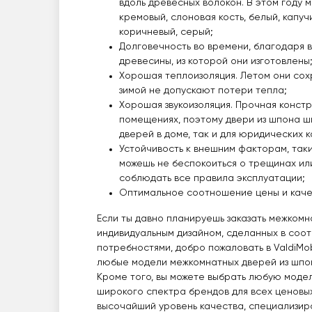
вдоль древесных волокон. В этом году 
кремовый, слоновая кость, белый, капуч
коричневый, серый;
Долговечность во времени, благодаря
древесины, из которой они изготовлены
Хорошая теплоизоляция. Летом они сох
зимой не допускают потери тепла;
Хорошая звукоизоляция. Прочная констр
помещениях, поэтому двери из шпона ш
дверей в доме, так и для юридических 
Устойчивость к внешним факторам, таки
можешь не беспокоиться о трещинах ил
соблюдать все правила эксплуатации;
Оптимальное соотношение цены и каче
Если ты давно планируешь заказать межкомн
индивидуальным дизайном, сделанных в соо
потребностями, добро пожаловать в ValdiMob
любые модели межкомнатных дверей из шпо
Кроме того, вы можете выбрать любую модел
широкого спектра брендов для всех ценовы
высочайший уровень качества, специализир