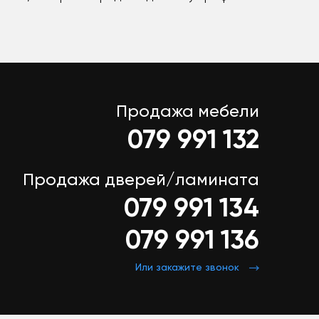
Продажа мебели
079 991 132
Продажа дверей/ламината
079 991 134
079 991 136
Или закажите звонок