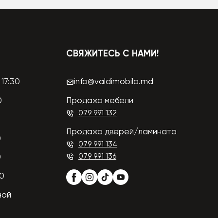
СВЯЖИТЕСЬ С НАМИ!
17:30
info@valdimobila.md
0
Продажа мебели
079 991 132
Продажа дверей/ламината
0
079 991 134
079 991 136
0
00
ной