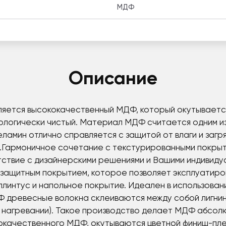
МДФ
Описание
является высококачественный МДФ, который окутывает
кологически чистый. Материал МДФ считается одним из
ламин отлично справляется с защитой от влаги и загря
ль.Гармоничное сочетание с текстурированными покры
ствие с дизайнерскими решениями и Вашими индивиду
защитным покрытием, которое позволяет эксплуатиро
плинтус и напольное покрытие. Идеален в использова
 древесные волокна склеиваются между собой лигнин
 нагревании). Такое производство делает МДФ абсолю
кокачественного МДФ, окутываются цветной финиш-пле