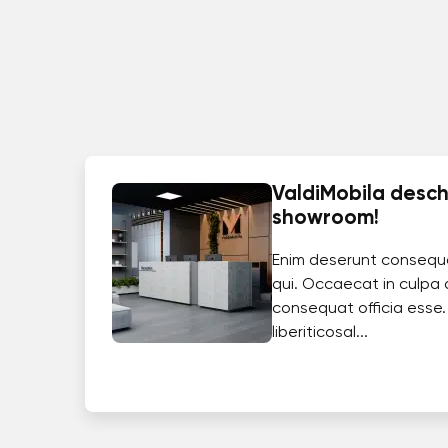
ValdiMobila deschi
showroom!
Enim deserunt consequ
qui. Occaecat in culpa 
consequat officia esse.
liberiticosal...