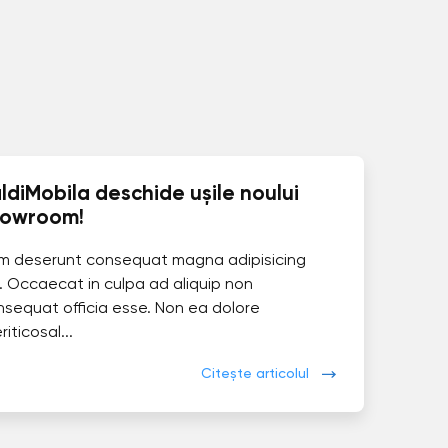
ldiMobila deschide ușile noului
howroom!
im deserunt consequat magna adipisicing
. Occaecat in culpa ad aliquip non
nsequat officia esse. Non ea dolore
eriticosal...
Citește articolul