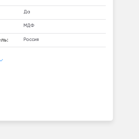
Да
МДФ
ль:
Россия