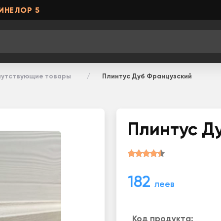
ИНЕЛОР 5
утствующие товары
Плинтус Дуб Французский
Плинтус Д
182
леев
Код продукта: