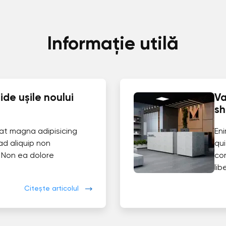
Informație utilă
de ușile noului
Va
s
at magna adipisicing
En
ad aliquip non
qui
 Non ea dolore
co
lib
Citește articolul