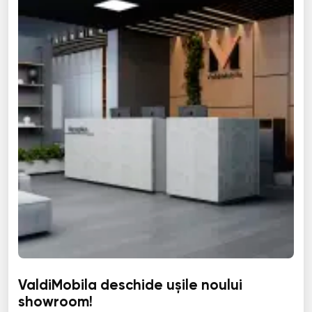
ValdiMobila deschide ușile noului
showroom!