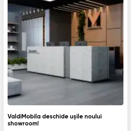
ValdiMobila deschide ușile noului
showroom!