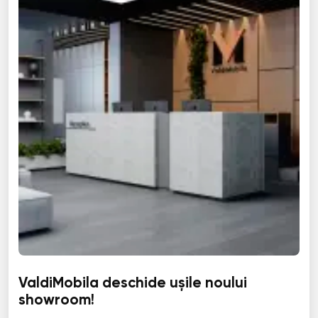
ValdiMobila deschide ușile noului
showroom!