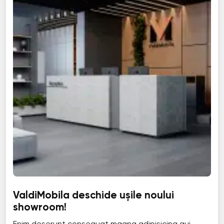
ValdiMobila deschide ușile noului
showroom!