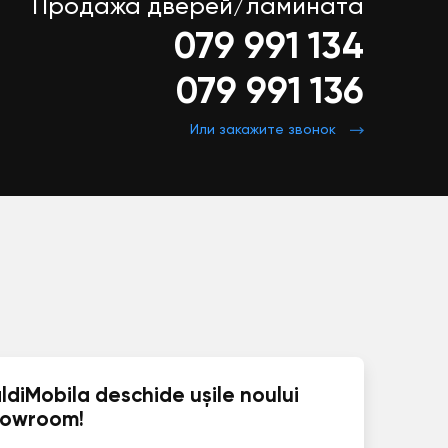
Продажа дверей/ламината
079 991 134
079 991 136
Или закажите звонок
ldiMobila deschide ușile noului
howroom!