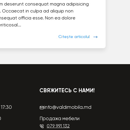
im deserunt consequat magna adipisicing
. Occaecat in culpa ad aliquip non
nsequat officia esse. Non ea dolore
eriticosal...
Citește articolul
СВЯЖИТЕСЬ С НАМИ!
17:30
info@valdimobila.md
0
Продажа мебели
079 991 132