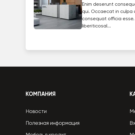
Enim deserunt consequ
qui. Occaecat in culpa 
consequat officia esse.
liberiticosal...
КОМПАНИЯ
К
Новости
М
Полезная информация
В