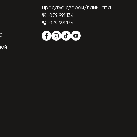
Продажа дверей/ламината
0
079 991 134
079 991 136
0
00
ной