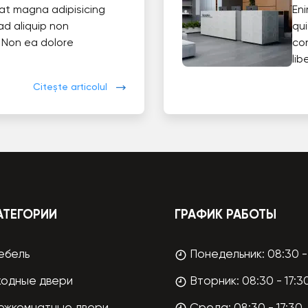
at magna adipisicing
En
ad aliquip non
qui
 Non ea dolore
co
lib
Citește articolul
АТЕГОРИИ
ГРАФИК РАБОТЫ
ебель
Понедельник: 08:30 - 
ходные двери
Вторник: 08:30 - 17:3