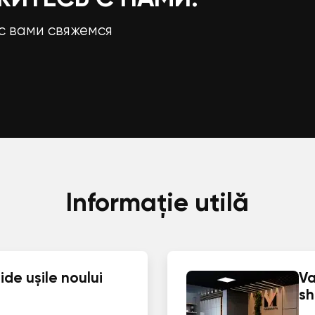
с вами свяжемся
Informație utilă
de ușile noului
Va
s