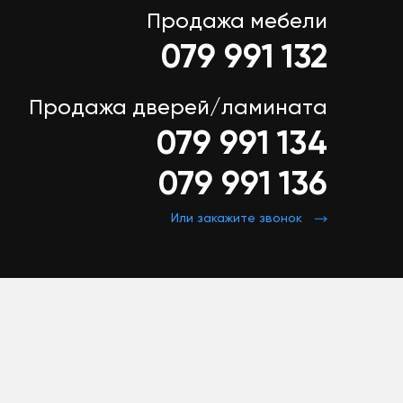
Продажа мебели
079 991 132
Продажа дверей/ламината
079 991 134
079 991 136
Или закажите звонок