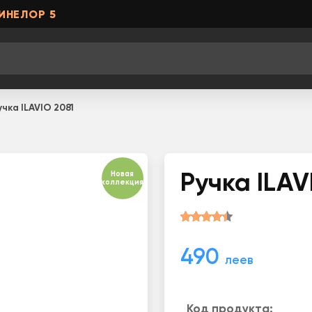
ИНЕЛОР 5
учка ILAVIO 2081
Новая
Ручка ILAV
коллекция
490
леев
Код продукта: