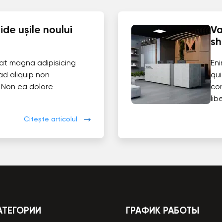
de ușile noului
Va
s
at magna adipisicing
En
ad aliquip non
qui
 Non ea dolore
co
lib
Citește articolul
АТЕГОРИИ
ГРАФИК РАБОТЫ