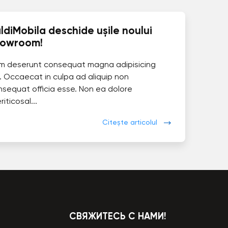
ldiMobila deschide ușile noului
howroom!
im deserunt consequat magna adipisicing
. Occaecat in culpa ad aliquip non
nsequat officia esse. Non ea dolore
eriticosal...
Citește articolul
СВЯЖИТЕСЬ С НАМИ!