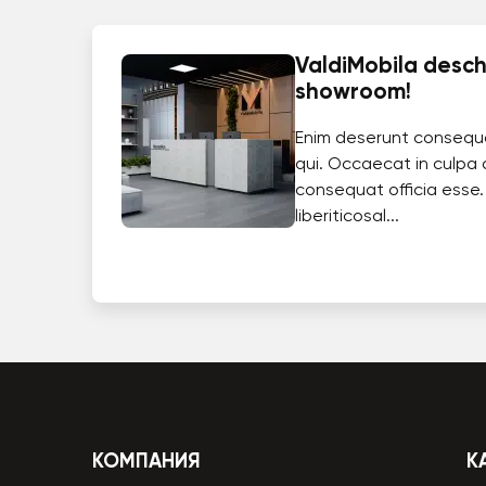
ValdiMobila deschi
showroom!
Enim deserunt consequ
qui. Occaecat in culpa 
consequat officia esse.
liberiticosal...
КОМПАНИЯ
К