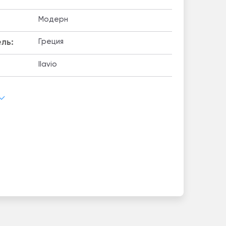
Модерн
ль:
Греция
Ilavio