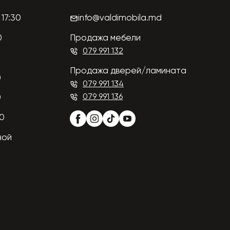
17:30
info@valdimobila.md
0
Продажа мебели
079 991 132
Продажа дверей/ламината
0
079 991 134
079 991 136
0
00
ной