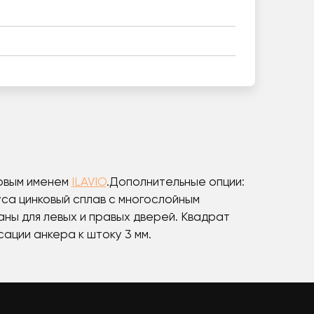
ровым именем
ILAVIO
.Дополнительные опции:
уса цинковый сплав с многослойным
аны для левых и правых дверей. Квадрат
ации анкера к штоку 3 мм.