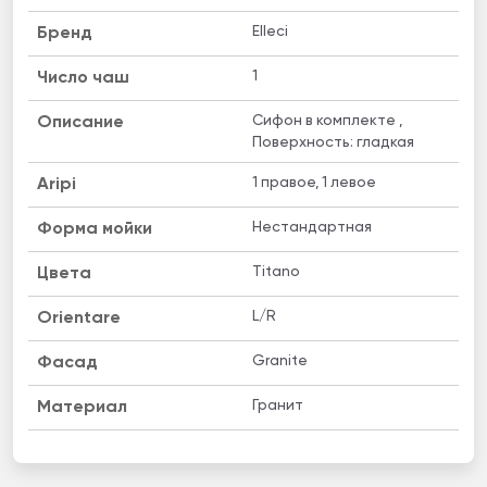
Elleci
Бренд
1
Число чаш
Cифон в комплекте ,
Описание
Поверхность: гладкая
1 правое, 1 левое
Aripi
Нестандартная
Форма мойки
Titano
Цвета
L/R
Orientare
Granite
Фасад
Гранит
Материал