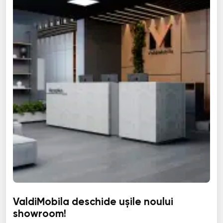
ValdiMobila deschide ușile noului
showroom!