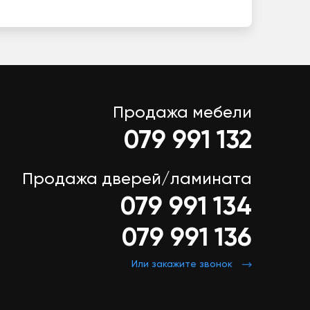
Продажа мебели
079 991 132
Продажа дверей/ламината
079 991 134
079 991 136
Или закажите звонок