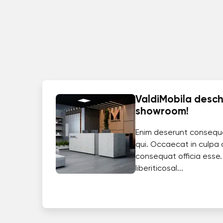
ValdiMobila deschi
showroom!
Enim deserunt consequ
qui. Occaecat in culpa 
consequat officia esse.
liberiticosal...