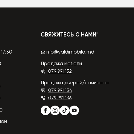
СВЯЖИТЕСЬ С НАМИ!
17:30
info@valdimobila.md
0
Продажа мебели
079 991 132
Продажа дверей/ламината
0
079 991 134
079 991 136
0
00
ной