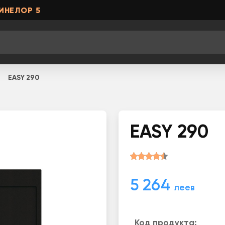
ИНЕЛОР 5
EASY 290
EASY 290
5 264
леев
Код продукта: