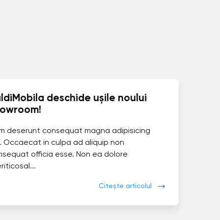
ldiMobila deschide ușile noului
howroom!
im deserunt consequat magna adipisicing
. Occaecat in culpa ad aliquip non
nsequat officia esse. Non ea dolore
eriticosal...
Citește articolul