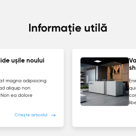
Informație utilă
de ușile noului
Va
s
at magna adipisicing
En
ad aliquip non
qui
 Non ea dolore
co
lib
Citește articolul