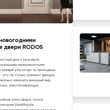
 новогодними
ые двери RODOS
уютный дом с красивой,
иональными межкомнатными
 каждый раз, когда ты приходишь
 это не только элемент декора,
икально изменить внешний вид
тных, обеспечивающих
лшебная атмосфера, полна
мпания ValdiMobila,