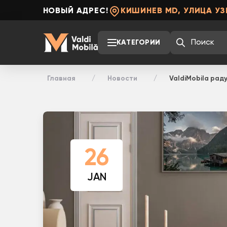
НОВЫЙ АДРЕС!
КИШИНЕВ MD, УЛИЦА УЗ
КАТЕГОРИИ
Главная
Новости
ValdiMobila ра
26
JAN