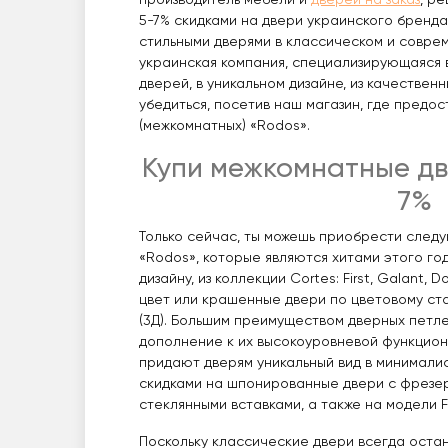
производитель мебели и
дверей на заказ
, р
5-7% скидками на двери украинского бренда
стильными дверями в классическом и соврем
украинская компания, специализирующаяся 
дверей, в уникальном дизайне, из качествен
убедиться, посетив наш магазин, где предо
(межкомнатных) «Rodos».
Купи межкомнатные дв
7%
Только сейчас, ты можешь приобрести след
«Rodos», которые являются хитами этого г
дизайну, из коллекции Cortes: First, Galant, 
цвет или крашенные двери по цветовому ст
(3Д). Большим преимуществом дверных петле
дополнение к их высокоуровневой функциона
придают дверям уникальный вид в минималис
скидками на шпонированные двери c фрезеров
стеклянными вставками, а также на модели Fl
Поскольку классические двери всегда остан