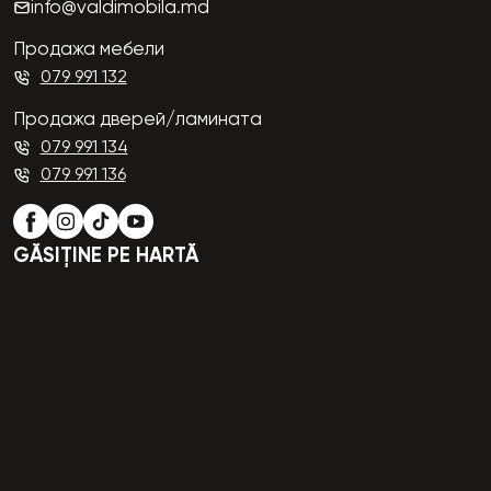
info@valdimobila.md
Продажа мебели
079 991 132
Продажа дверей/ламината
079 991 134
079 991 136
GĂSIȚINE PE HARTĂ