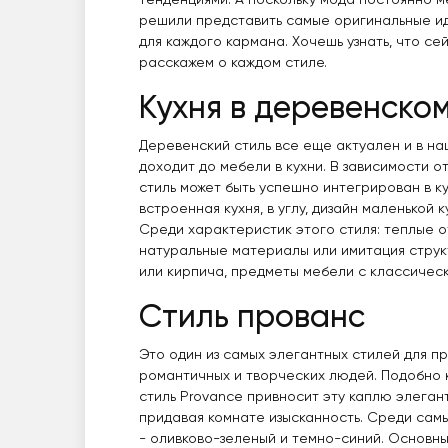
тенденциями. А поскольку мода постоянно м
решили представить самые оригинальные ид
для каждого кармана. Хочешь узнать, что се
расскажем о каждом стиле.
Кухня в деревенско
Деревенский стиль все еще актуален и в на
доходит до мебели в кухни. В зависимости о
стиль может быть успешно интегрирован в ку
встроенная кухня, в углу, дизайн маленькой 
Среди характеристик этого стиля: теплые о
натуральные материалы или имитация струк
или кирпича, предметы мебели с классически
Стиль прованс
Это один из самых элегантных стилей для п
романтичных и творческих людей. Подобно 
стиль Provance привносит эту каплю элеган
придавая комнате изысканность. Среди сам
- оливково-зеленый и темно-синий. Основны