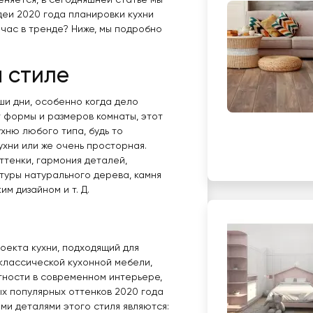
еняется, в сегодняшней статье мы
еи 2020 года планировки кухни
йчас в тренде? Ниже, мы подробно
м стиле
ши дни, особенно когда дело
т формы и размеров комнаты, этот
хню любого типа, будь то
кухни или же очень просторная.
ттенки, гармония деталей,
туры натурального дерева, камня
м дизайном и т. Д.
роекта кухни, подходящий для
классической кухонной мебели,
тности в современном интерьере,
ых популярных оттенков 2020 года
ми деталями этого стиля являются: