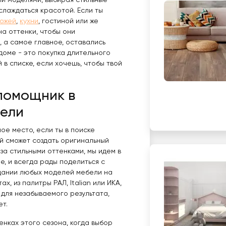
и моделями, выбирая стильные
аслаждаться красотой. Если ты
ожей
,
кухни
, гостиной или же
а оттенки, чтобы они
, а самое главное, оставались
доме - это покупка длительного
 в списке, если хочешь, чтобы твой
 помощник в
бели
ое место, если ты в поиске
й сможет создать оригинальный
за стильными оттенками, мы идем в
е, и всегда рады поделиться с
здании любых моделей мебели на
ах, из палитры РАЛ, Italian или ИКА,
для незабываемого результата,
ет.
енках этого сезона, когда выбор