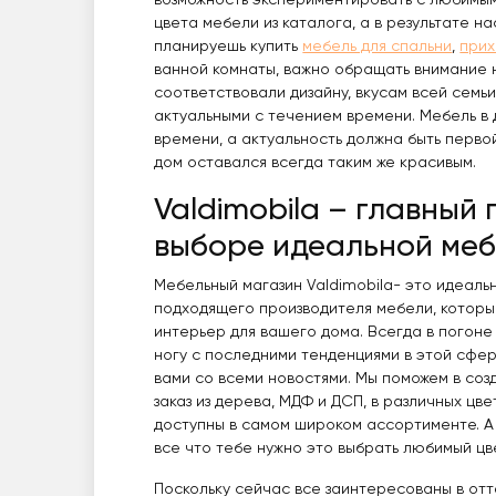
возможность экспериментировать с любимым
цвета мебели из каталога, а в результате н
планируешь купить
мебель для спальни
,
прих
ванной комнаты, важно обращать внимание н
соответствовали дизайну, вкусам всей семьи
актуальными с течением времени. Мебель в 
времени, а актуальность должна быть первой
дом оставался всегда таким же красивым.
Valdimobila – главный
выборе идеальной ме
Мебельный магазин Valdimobila- это идеальн
подходящего производителя мебели, которы
интерьер для вашего дома. Всегда в погоне 
ногу с последними тенденциями в этой сфер
вами со всеми новостями. Мы поможем в со
заказ из дерева, МДФ и ДСП, в различных цвет
доступны в самом широком ассортименте. А 
все что тебе нужно это выбрать любимый цв
Поскольку сейчас все заинтересованы в отт