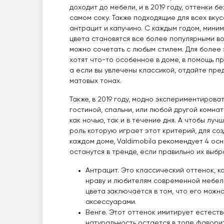
доходит до мебели, и в 2019 году, оттенки б
самом соку. Также подходящие для всех вкус
антрацит и капучино. С каждым годом, мини
цвета становятся все более популярными во
можно сочетать с любым стилем. Для более
хотят что-то особенное в доме, в помощь пр
а если вы увлечены классикой, отдайте пре
матовых тонах.
Также, в 2019 году, модно экспериментирова
гостиной, спальни, или любой другой комнат
как ночью, так и в течение дня. А чтобы луч
роль которую играет этот критерий, для со
каждом доме, Valdimobila рекомендует 4 ос
останутся в тренде, если правильно их выбр
Антрацит. Это классический оттенок, 
нраву и любителям современной мебел
цвета заключается в том, что его можн
аксессуарами.
Венге. Этот оттенок имитирует естеств
натуральность остается в топе фаворито