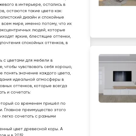
ежевого в интерьере, остались в
ов, остаются такие цвета как:
малистский дизайн и спокойные
 всем мире, именно потому, что их
 эксцентричных людей, которые
иходят яркие, блестящие оттенки,
дпочтения спокойных оттенков, в
ть с цветами для мебели в
е, чтобы чувствовать себя хорошо,
ше понять значение каждого цвета,
здания идеальной атмосферы в
новных оттенков, которые всегда
ать и сочетать:
который со временем пришёл по
и. Главное преимущество этого
о легко сочетать с разными
енный цвет древесной коры. А
в и в 2019.