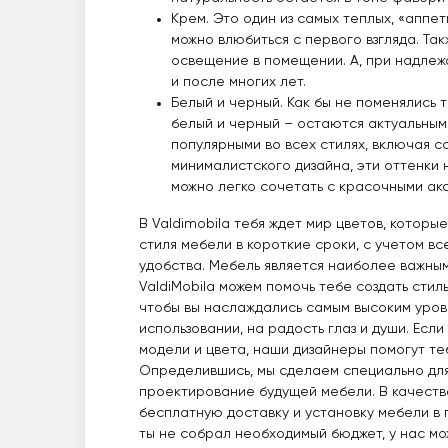
Крем. Это один из самых теплых, «аппет
можно влюбиться с первого взгляда. Та
освещение в помещении. А, при надле
и после многих лет.
Белый и черный. Как бы не поменялись 
белый и черный – остаются актуальным
популярными во всех стилях, включая 
минималистского дизайна, эти оттенки
можно легко сочетать с красочными ак
В Valdimobila тебя ждет мир цветов, которы
стиля мебели в короткие сроки, с учетом вс
удобства. Мебель является наиболее важны
ValdiMobila можем помочь тебе создать стил
чтобы вы наслаждались самым высоким уров
использовании, на радость глаз и души. Есл
модели и цвета, наши дизайнеры помогут те
Определившись, мы сделаем специально для
проектирование будущей мебели. В качеств
бесплатную доставку и установку мебели в 
ты не собрал необходимый бюджет, у нас мо