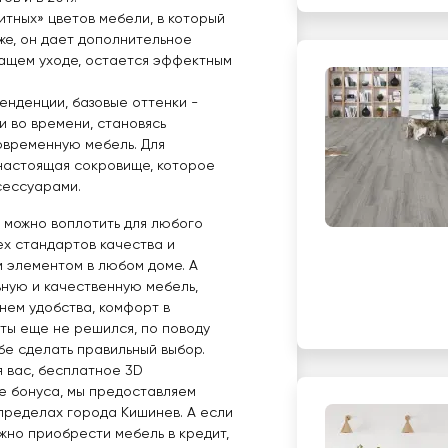
итных» цветов мебели, в который
кже, он дает дополнительное
жащем уходе, остается эффектным
тенденции, базовые оттенки -
и во времени, становясь
современную мебель. Для
 настоящая сокровище, которое
сессуарами.
е можно воплотить для любого
ех стандартов качества и
м элементом в любом доме. А
ьную и качественную мебель,
нем удобства, комфорт в
и ты еще не решился, по поводу
бе сделать правильный выбор.
 вас, бесплатное 3D
е бонуса, мы предоставляем
пределах города Кишинев. А если
жно приобрести мебель в кредит,