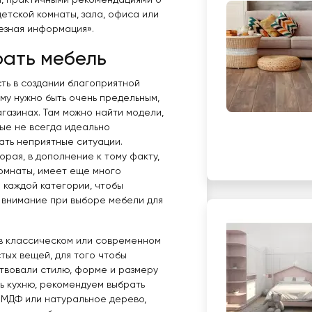
и, практичными рекомендациями о
 детской комнаты, зала, офиса или
езная информация».
рать мебель
ть в создании благоприятной
му нужно быть очень предельным,
агазинах. Там можно найти модели,
ые не всегда идеально
ать неприятные ситуации.
орая, в дополнение к тому факту,
комнаты, имеет еще много
 каждой категории, чтобы
ь внимание при выборе мебели для
е в классическом или современном
тых вещей, для того чтобы
твовали стилю, форме и размеру
ь кухню, рекомендуем выбрать
 МДФ или натуральное дерево,