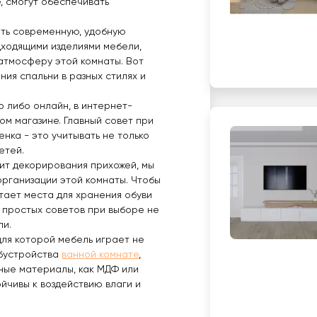
, смогут обеспечивать
еть современную, удобную
дходящими изделиями мебели,
атмосферу этой комнаты. Вот
ия спальни в разных стилях и
о либо онлайн, в интернет-
ом магазине. Главный совет при
нка - это учитывать не только
етей.
дит декорирования прихожей, мы
организации этой комнаты. Чтобы
атает места для хранения обуви
о простых советов при выборе не
ли.
для которой мебель играет не
обустройства
ванной комнате
,
ные материалы, как МДФ или
йчивы к воздействию влаги и