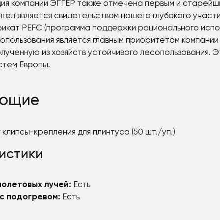
ция компании ЭГГЕР также отмечена первым и старейш
нгел является свидетельством нашего глубокого учас
фикат PEFC (программа поддержки рационального испо
опользования является главным приоритетом компании 
полученную из хозяйств устойчивого лесопользования.
стем Европы.
ующие
 клипсы-крепления для плинтуса (50 шт./уп.)
истики
иолетовых лучей:
Есть
с подогревом:
Есть