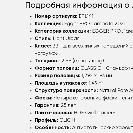
Подробная информация о 
Номер артикула:
EPL141
Коллекция:
Egger PRO Laminate 2021
Категория коллекции:
EGGER PRO Ламин
Стиль:
Light Urban
Класс:
33 - для всех жилых помещений с
нагрузкой.
Толщина:
12 мм (extra strong)
Формат половиц:
CLASSIC - Стандартн
Размер половицы:
1,292 x 193 мм
Площадь в упаковке:
1,49 м²
Структура поверхности:
Natural Pore 
Фаски:
Четырехсторонние фаски - снят
Гарантия:
25 лет
Плита-основа:
HDF swell barrier+
Профиль:
CLIC It!
Особенность:
Антистатические характ