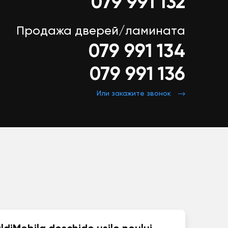
079 991 132
Продажа дверей/ламината
079 991 134
079 991 136
Или закажите звонок