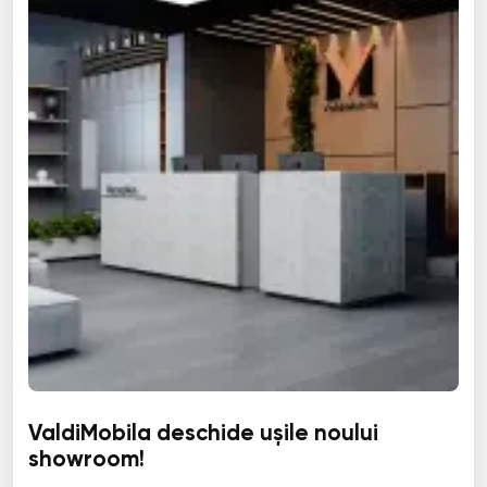
ValdiMobila deschide ușile noului
showroom!