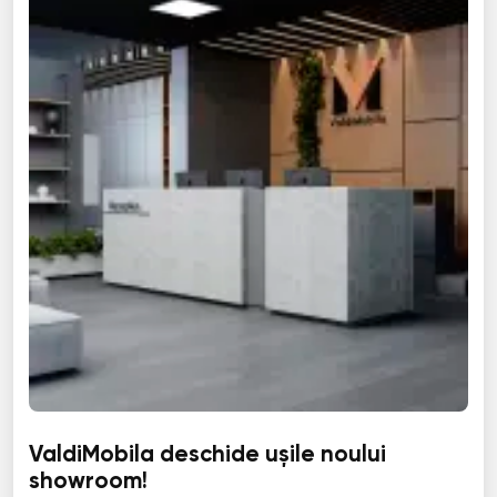
ValdiMobila deschide ușile noului
showroom!