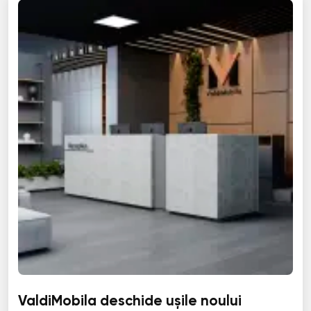
ValdiMobila deschide ușile noului