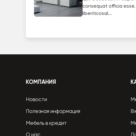
consequat officia esse.
liberiticosal...
КОМПАНИЯ
К
Новости
М
Полезная информация
В
Мебель в кредит
М
О нас
Л