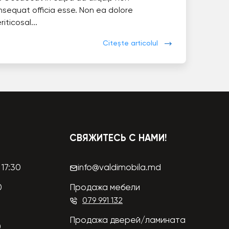
nsequat officia esse. Non ea dolore
eriticosal...
Citește articolul
СВЯЖИТЕСЬ С НАМИ!
17:30
info@valdimobila.md
0
Продажа мебели
079 991 132
Продажа дверей/ламината
0