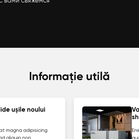
с вами свяжемся
Informație utilă
de ușile noului
Va
s
at magna adipisicing
En
ad aliquip non
qui