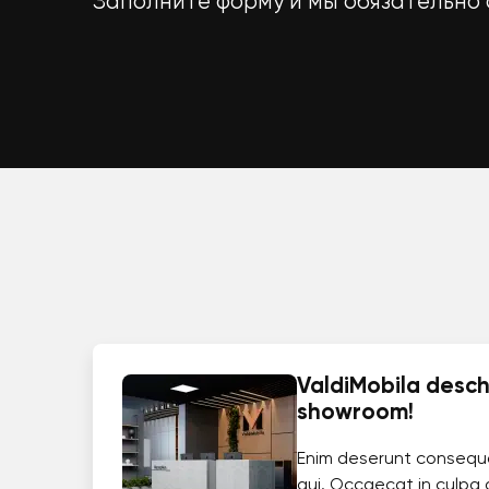
Заполните форму и мы обязательно 
ValdiMobila deschi
showroom!
Enim deserunt consequ
qui. Occaecat in culpa 