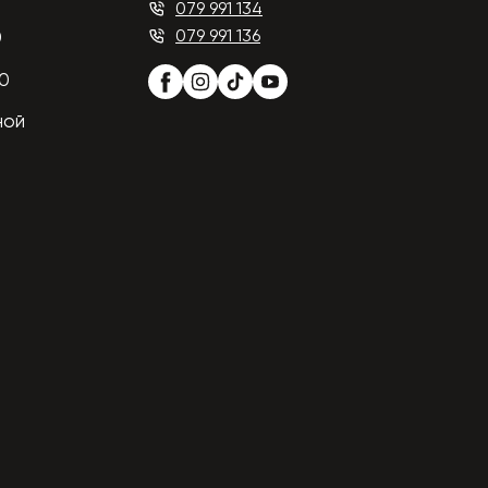
079 991 134
079 991 136
0
00
ной