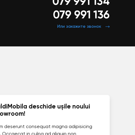
079 991 134
079 991 136
Или закажите звонок
ldiMobila deschide ușile noului
howroom!
im deserunt consequat magna adipisicing
. Occaecat in culpa ad aliquip non