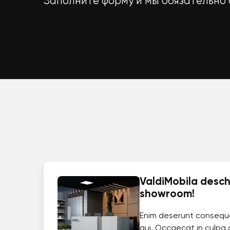
Заполните форму и мы обязательно 
ValdiMobila deschi
showroom!
Enim deserunt consequ
qui. Occaecat in culpa 