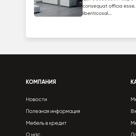
consequat officia esse.
liberiticosal...
КОМПАНИЯ
К
Новости
М
Полезная информация
В
Мебель в кредит
М
О нас
Л