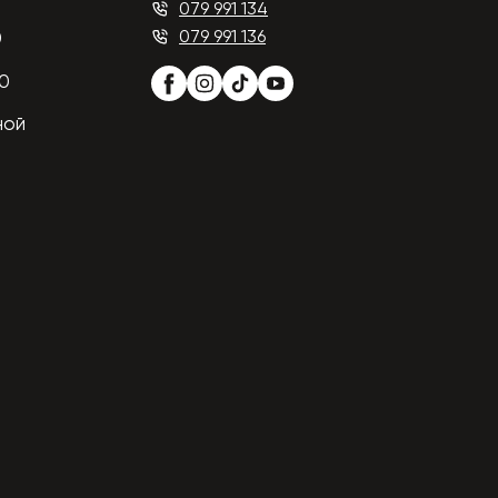
079 991 134
079 991 136
0
00
ной