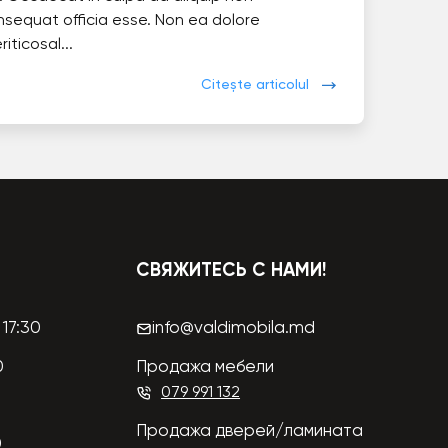
nsequat officia esse. Non ea dolore
eriticosal...
Citește articolul
СВЯЖИТЕСЬ С НАМИ!
17:30
info@valdimobila.md
0
Продажа мебели
079 991 132
Продажа дверей/ламината
0