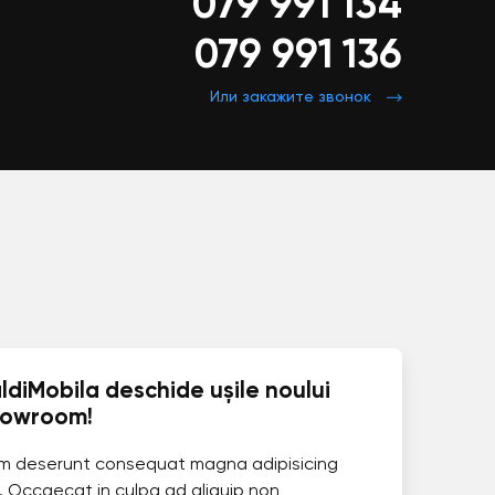
079 991 134
079 991 136
Или закажите звонок
ldiMobila deschide ușile noului
howroom!
im deserunt consequat magna adipisicing
. Occaecat in culpa ad aliquip non