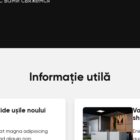
с вами свяжемся
Informație utilă
de ușile noului
Va
s
at magna adipisicing
En
ad aliquip non
qui