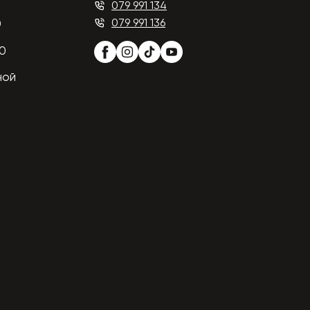
079 991 134
079 991 136
0
00
ной