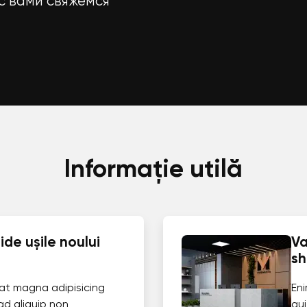
с вами свяжемся
Informație utilă
de ușile noului
Va
s
at magna adipisicing
En
ad aliquip non
qui