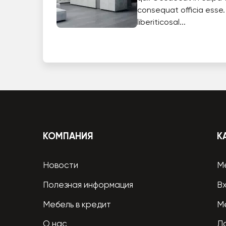
consequat officia esse.
liberiticosal...
КОМПАНИЯ
К
Новости
М
Полезная информация
В
Мебель в кредит
М
О нас
Л