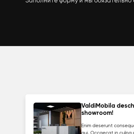
Заполните форму и мы обязательно 
ValdiMobila deschi
showroom!
Enim deserunt consequ
qui. Occaecat in culpa 