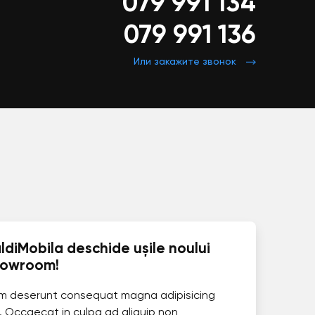
079 991 134
079 991 136
Или закажите звонок
ldiMobila deschide ușile noului
howroom!
im deserunt consequat magna adipisicing
. Occaecat in culpa ad aliquip non