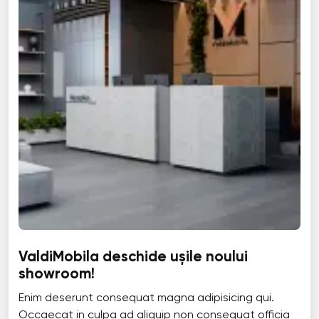
ValdiMobila deschide ușile noului
showroom!
Enim deserunt consequat magna adipisicing qui.
Occaecat in culpa ad aliquip non consequat officia